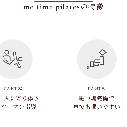
me time pilatesの特徴
POINT 02
POINT 03
一人に寄り添う
駐車場完備で
ンツーマン指導
車でも通いやすい