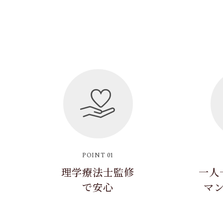
POINT 01
理学療法士監修
一人
で安心
マ